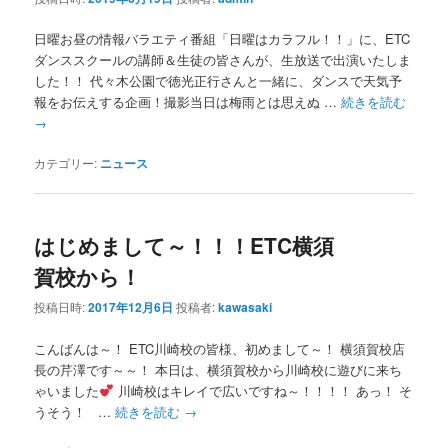
日曜お昼の情報バラエティ番組「日曜はカラフル！！」に、ETC
ダンススクールの講師＆生徒の皆さんが、生放送で出演いたしま
した！！ 代々木公園で徳光正行さんと一緒に、ダンスで天気予
報をお伝えする企画！撮影当日は梅雨とは思えぬ …
続きを読む
→
カテゴリー:
ニュース
はじめまして～！！！ETC横須
賀校から！
投稿日時:
2017年12月6日
投稿者:
kawasaki
こんばんは～！ ETC川崎校の皆様、初めまして～！ 横須賀校店
長の芹澤です～～！ 本日は、横須賀校から川崎校に遊びに来ち
ゃいました
川崎校はキレイで広いですね～！！！！ あっ！ そ
うそう！ …
続きを読む
→