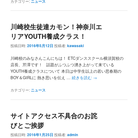
カテゴリー:
ニュース
川崎校生徒達カモン！神奈川エ
リアYOUTH養成クラス！
投稿日時:
2016年5月12日
投稿者:
kawasaki
川崎校のみなさんこんにちは！ ETCダンススクール横須賀校の
店長、芹澤です！ 話題がふつふつ湧き上がって来ている
YOUTH養成クラスについて 本日は中学生以上の若い思春期の
BOY＆GIRLに 熱き思いを伝え …
続きを読む
→
カテゴリー:
ニュース
サイトアクセス不具合のお詫
びとご挨拶
投稿日時:
2016年1月25日
投稿者:
admin