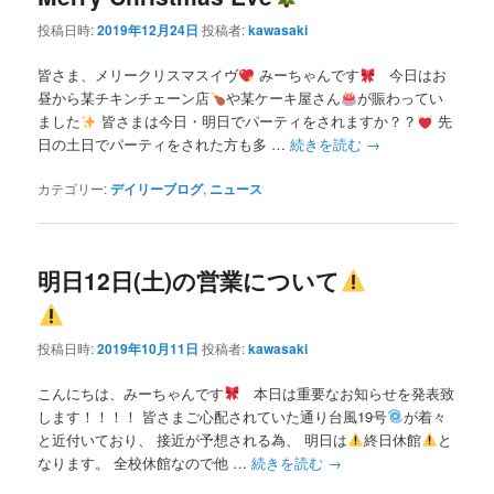
投稿日時:
2019年12月24日
投稿者:
kawasaki
皆さま、メリークリスマスイヴ
みーちゃんです
今日はお
昼から某チキンチェーン店
や某ケーキ屋さん
が賑わってい
ました
皆さまは今日・明日でパーティをされますか？？
先
日の土日でパーティをされた方も多 …
続きを読む
→
カテゴリー:
デイリーブログ
,
ニュース
明日12日(土)の営業について
投稿日時:
2019年10月11日
投稿者:
kawasaki
こんにちは、みーちゃんです
本日は重要なお知らせを発表致
します！！！！ 皆さまご心配されていた通り台風19号
が着々
と近付いており、 接近が予想される為、 明日は
終日休館
と
なります。 全校休館なので他 …
続きを読む
→