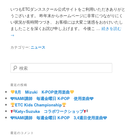
いつもETCダンススクール公式サイトをご利用いただきありがと
うございます。 昨年末からホームページに非常につながりにく
い状況が長時間つづき、 お客様には大変ご迷惑をおかけいたし
ましたことを深くお詫び申し上げます。 今後こ …
続きを読む
→
カテゴリー:
ニュース
検
索
最近の投稿
8月 Mizuki K-POP使用楽曲
🩵NAMI講師 毎週金曜日 K-POP 使用楽曲🩵
ETC Kids Championship
Katy×Suzuka コラボワークショップ
🩵NAMI講師 毎週金曜日 K-POP 3,4週目使用楽曲🩵
最近のコメント