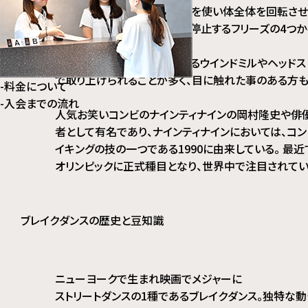
プを踏むフットワーク、遠心力を使い体全体を回転させ
踊りの締めとして体を固めて停止するフリーズの4つ
す。
特にパワームーブの一種であるウインドミルやヘッドス
で取り上げられることが多く、目に触れた事のある方も
-
料⾦について
-
⼊会までの流れ
人気お笑いコンビのナインティナインの岡村隆史や俳
者として有名であり、ナインティナインにおいては、コ
イキングの技の一つである1990に由来している。 最近
オリンピックに正式種目となり、世界中で注目されてい
ブレイクダンスの歴史と豆知識
ニューヨークで生まれ映画でメジャーに
ストリートダンスの1種であるブレイクダンス。独特な