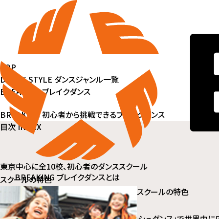
TOP
DANCE STYLE ダンスジャンル一覧
BREAKING ブレイクダンス
BREAKING
初心者から挑戦できるブレイクダンス
目次
INDEX
1 BREAKING ブレイクダンスとは
2 ブレイクダンスの歴史と豆知識
3 初心者が理解したいブレイクダンスの4つの要素
東京中心に全10校、初心者のダンススクール
4 初心者ができるようになりたいブレイクダンスの技
BREAKING ブレイクダンスとは
スクールの特色
5 ブレイクダンス初心者におすすめの練習方法
スクールの特色
6 初心者からブレイクダンスにチャレンジしてみよう
7 ETCのブレイクダンス・インストラクター
1983年の大ヒット映画「フラッシュダンス」で世界中に