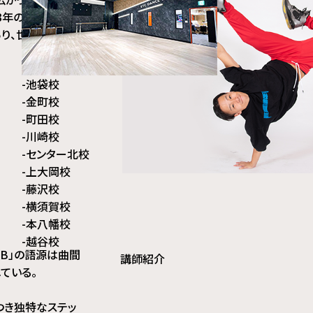
3年の大ヒット映
あり、世界で最もダ
-
池袋校
-
金町校
-
町田校
-
川崎校
-
センター北校
-
上大岡校
-
藤沢校
-
横須賀校
-
本八幡校
-
越谷校
「B」の語源は曲間
講師紹介
れている。
つき独特なステッ