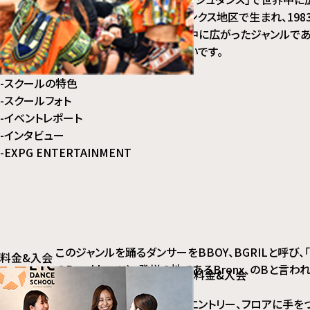
8 ブレイクダンスのレッスンを受講できる店舗
1970年代にNYのサウスブロンクス地区で生まれ、198
9 店舗紹介
画「フラッシュダンス」で世界中に広がったジャンルで
10 ETCで受講できるダンスジャンル
ンス人口が多く、知名度が高いです。
-
スクールの特色
-
スクールフォト
-
イベントレポート
-
インタビュー
-
EXPG ENTERTAINMENT
このジャンルを踊るダンサーをBBOY、BGRILと呼び、
料金&入会
のBreakbeatや、発祥の地であるBronx、のBと言わ
料金&入会
基本的には、立ったまま踊るエントリー、フロアに手を