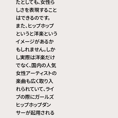
たとしても、女性ら
しさを表現すること
はできるのです。
また、ヒップホップ
というと洋楽という
イメージがあるか
もしれません。しか
し実際は洋楽だけ
でなく、国内の人気
女性アーティストの
楽曲も広く取り入
れられていて、ライ
ブの際にガールズ
ヒップホップダン
サーが起用される