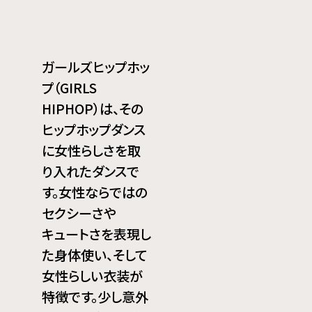
ガールズヒップホッ
プ（GIRLS
HIPHOP）は、その
ヒップホップダンス
に女性らしさを取
り入れたダンスで
す。女性ならではの
セクシーさや
キュートさを表現し
た身体使い、そして
女性らしい衣装が
特徴です。少し意外