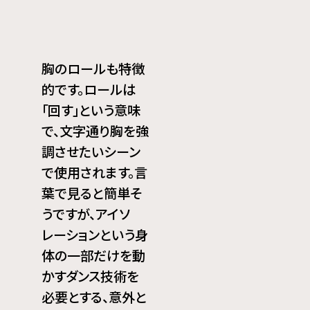
胸のロールも特徴
的です。ロールは
「回す」という意味
で、文字通り胸を強
調させたいシーン
で使用されます。言
葉で見ると簡単そ
うですが、アイソ
レーションという身
体の一部だけを動
かすダンス技術を
必要とする、意外と