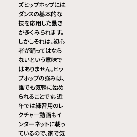
ズヒップホップには
ダンスの基本的な
技を応用した動き
が多くみられます。
しかしそれは、初心
者が踊ってはなら
ないという意味で
はありません。ヒッ
プホップの強みは、
誰でも気軽に始め
られることです。近
年では練習用のレ
クチャー動画もイ
ンターネットに載っ
ているので、家で気