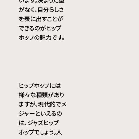
います。決まった型
がなく、自分らしさ
を表に出すことが
できるのがヒップ
ホップの魅力です。
ヒップホップには
様々な種類があり
ますが、現代的でメ
ジャーといえるの
は、ジャズヒップ
ホップでしょう。人