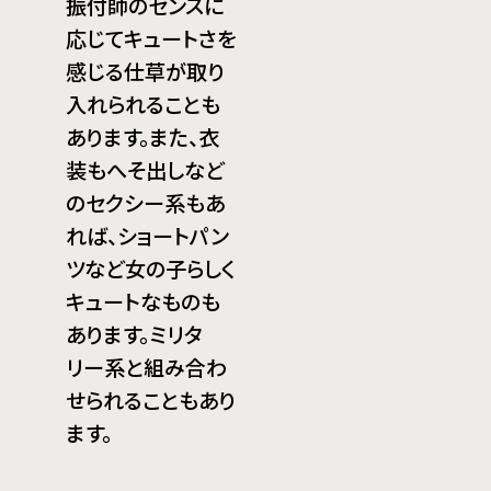
振付師のセンスに
応じてキュートさを
感じる仕草が取り
入れられることも
あります。また、衣
装もへそ出しなど
のセクシー系もあ
れば、ショートパン
ツなど女の子らしく
キュートなものも
あります。ミリタ
リー系と組み合わ
せられることもあり
ます。