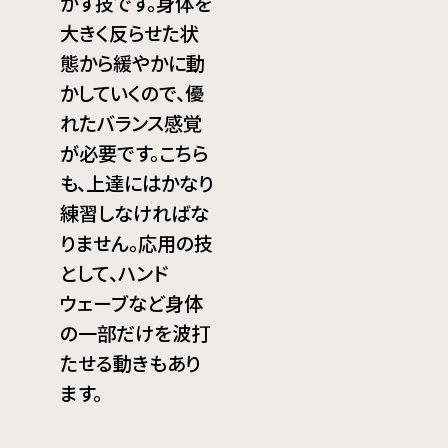
かす技です。身体を
大きく反らせた状
態から緩やかに動
かしていくので、優
れたバランス感覚
が必要です。こちら
も、上達にはかなり
練習しなければな
りません。応用の技
として、ハンド
ウェーブなど身体
の一部だけを波打
たせる動きもあり
ます。