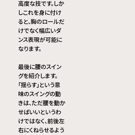
高度な技です。しか
しこれを身に付け
ると、胸のロールだ
けでなく幅広いダ
ンス表現が可能に
なります。
最後に腰のスイン
グを紹介します。
「揺らす」という意
味のスイングの動
きは、ただ腰を動か
せばいいというわ
けではなく、前後左
右にくねらせるよう