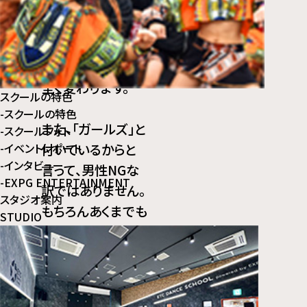
しなどで女要素を
入れる…など、テー
マやステージング
によって雰囲気が
全く変わります。
スクールの特色
-
スクールの特色
また、「ガールズ」と
-
スクールフォト
付いているからと
-
イベントレポート
-
インタビュー
言って、男性NGな
-
EXPG ENTERTAINMENT
訳ではありません。
スタジオ案内
もちろんあくまでも
STUDIO
女性の比率が高い
ですが、最近では男
性でもガールズ
ヒップホップをセク