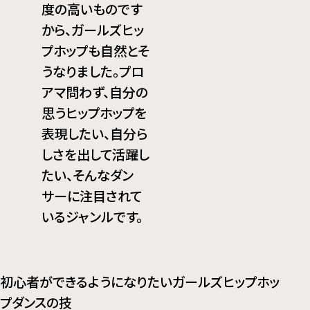
度の高いものです
から、ガールズヒッ
プホップも自然とそ
うなりました。プロ
アマ問わず、自分の
思うヒップホップを
表現したい、自分ら
しさを出して活躍し
たい、そんなダン
サーに注目されて
いるジャンルです。
初心者ができるようになりたいガールズヒップホッ
プダンスの技