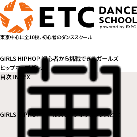
東京中心に全10校、初心者のダンススクール
GIRLS HIPHOP
初心者から挑戦できるガールズ
ヒップホップダンス
目次
INDEX
1 GIRLS HIPHOP ガールズヒップホップダンスとは
2 アメリカで発展してきた歴史を持つヒップホップ
3 初心者が知っておきたいガールズヒップホップダ
ンスの種類
GIRLS HIPHOP ガールズヒップホップダンスとは
4 初心者が理解したいガールズヒップホップダンス
の特徴