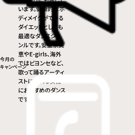
います。健康的なボ
ディメイクができる
ダイエットとしても
最適なダンスジャ
ンルです。安室奈美
恵やE-girls、海外
今月の
ではビヨンセなど、
キャンペーン
歌って踊るアーティ
ストに憧れる女性
におすすめのダンス
です。